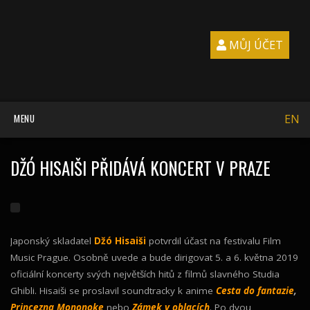
MŮJ ÚČET
MENU
EN
DŽÓ HISAIŠI PŘIDÁVÁ KONCERT V PRAZE
Japonský skladatel
Džó Hisaiši
potvrdil účast na festivalu Film
Music Prague. Osobně uvede a bude dirigovat 5. a 6. května 2019
oficiální koncerty svých největších hitů z filmů slavného Studia
Ghibli. Hisaiši se proslavil soundtracky k anime
Cesta do fantazie
,
Princezna Mononoke
nebo
Zámek v oblacích
. Po dvou