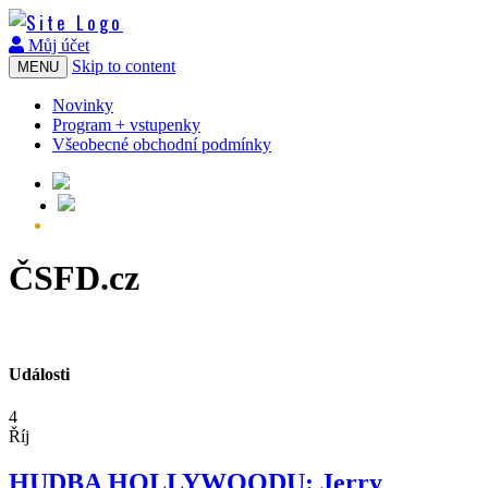
Můj účet
Skip to content
MENU
Novinky
Program + vstupenky
Všeobecné obchodní podmínky
ČSFD.cz
Události
4
Říj
HUDBA HOLLYWOODU: Jerry