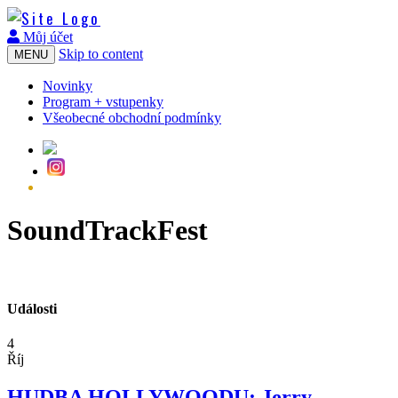
Můj účet
Skip to content
MENU
Novinky
Program + vstupenky
Všeobecné obchodní podmínky
SoundTrackFest
Události
4
Říj
HUDBA HOLLYWOODU: Jerry