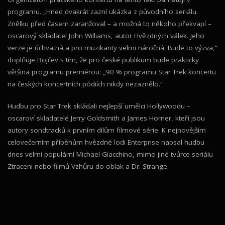
programu. „Hned dvakrát zazní ukázka z původního seriálu.
Znělku před časem zaranžoval – a možná to někoho překvapí –
oscarový skladatel John Williams, autor Hvězdných válek. Jeho
verze je úchvatná a pro muzikanty velmi náročná. Bude to výzva,“
doplňuje Bojčev s tím, že pro české publikum bude prakticky
většina programu premiérou: „90 % programu Star Trek koncertu
na českých koncertních pódiích nikdy nezaznělo.“
Hudbu pro Star Trek skládali nejlepší umělci Hollywoodu –
oscaroví skladatelé Jerry Goldsmith a James Horner, kteří jsou
autory sondtracků k prvním dílům filmové série. K nejnovějším
celovečerním příběhům hvězdné lodi Enterprise napsal hudbu
dnes velmi populární Michael Giacchino, mimo jiné tvůrce seriálu
Ztraceni nebo filmů Vzhůru do oblak a Dr. Strange.