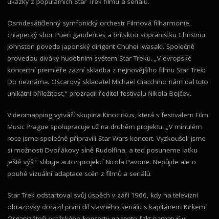
ukázky z populárních Star Trek filmů a seriálů.
Osmdesátičlenný symfonický orchestr Filmová filharmonie,
chlapecký sbor Pueri gaudentes a britskou sopranistku Christinu
Johnston povede japonský dirigent Chuhei Iwasaki. Společně
provedou diváky hudebním světem Star Treku. „V evropské
koncertní premiéře zazní skladba z nejnovějšího filmu Star Trek:
Do neznáma. Oscarový skladatel Michael Giacchino nám dal tuto
unikátní příležitost,“ prozradil ředitel festivalu Nikola Bojčev.
Videomapping vytváří skupina KinocirKus, která s festivalem Film
Music Prague spolupracuje už na druhém projektu. „V minulém
roce jsme společně připravili Star Wars koncert. Vyzkoušeli jsme
si možnosti Dvořákovy síně Rudolfina, a teď posuneme laťku
ještě výš,“ slibuje autor projekcí Nicola Pavone. Nepůjde ale o
pouhé vizuální adaptace scén z filmů a seriálů.
Star Trek odstartoval svůj úspěch v září 1966, kdy na televizní
obrazovky dorazil první díl slavného seriálu s kapitánem Kirkem.
Organizátoři pražského koncertu na tento fakt pamatují v