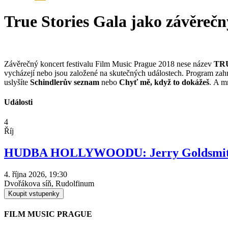
True Stories Gala jako závěrečn
Závěrečný koncert festivalu Film Music Prague 2018 nese název
TRU
vycházejí nebo jsou založené na skutečných událostech. Program zah
uslyšíte
Schindlerův seznam
nebo
Chyť mě, když to dokážeš
. A m
Události
4
Říj
HUDBA HOLLYWOODU: Jerry Goldsmith 
4. října 2026, 19:30
Dvořákova síň, Rudolfinum
Koupit vstupenky
FILM MUSIC PRAGUE