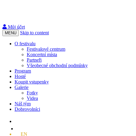
Můj účet
Skip to content
MENU
O festivalu
Festivalové centrum
Koncertní místa
Partneři
Všeobecné obchodní podmínky
Program
Hosté
Koupit vstupenky
Galerie
Fotky
Videa
Náš tým
Dobrovolníci
EN