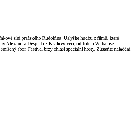
ákově síni pražského Rudolfina. Uslyšíte hudbu z filmů, které
dby Alexandra Desplata z
Královy řeči
, od Johna Williamse
šený sbor. Festival brzy ohlásí speciální hosty. Zůstaňte naladěni!