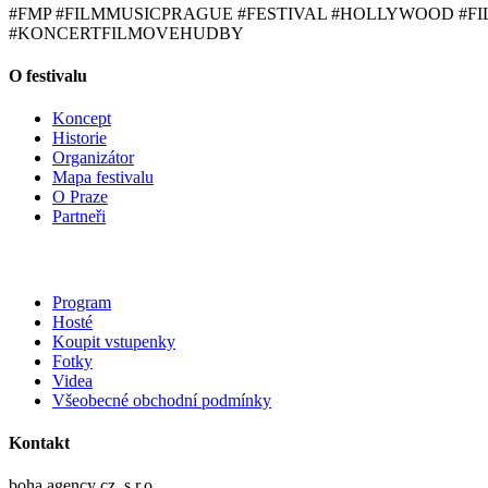
#FMP #FILMMUSICPRAGUE #FESTIVAL #HOLLYWOOD #
#KONCERTFILMOVEHUDBY
O festivalu
Koncept
Historie
Organizátor
Mapa festivalu
O Praze
Partneři
Program
Hosté
Koupit vstupenky
Fotky
Videa
Všeobecné obchodní podmínky
Kontakt
boha.agency cz, s.r.o.