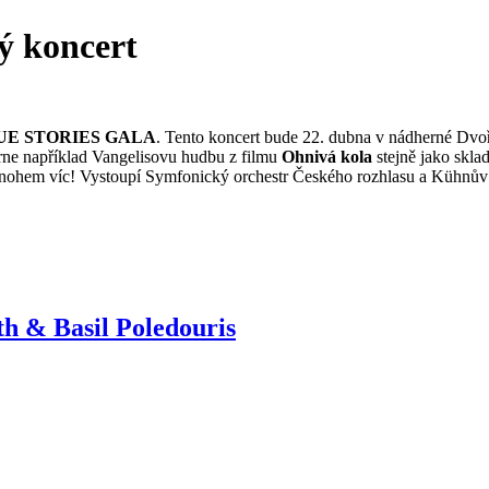
ý koncert
E STORIES GALA
. Tento koncert bude 22. dubna v nádherné Dvoř
rne například Vangelisovu hudbu z filmu
Ohnivá kola
stejně jako skla
nohem víc! Vystoupí Symfonický orchestr Českého rozhlasu a Kühnův smí
& Basil Poledouris