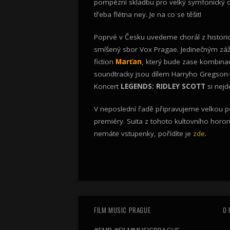
pompézní skladbu pro velký symfonický orch
třeba flétna ney. Je na co se těšit!
Poprvé v Česku uvedeme chorál z histor
smíšený sbor Vox Pragae. Jedinečným záž
fiction
Marťan
, který bude zase kombinac
soundtracky jsou dílem Harryho Gregson-W
Koncert
LEGENDS: RIDLEY SCOTT
si nejd
V neposlední řadě připravujeme velkou p
premiéry. Suita z tohoto kultovního horo
nemáte vstupenky, pořídíte je
zde
.
FILM MUSIC PRAGUE
O 