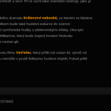
estr a sbor. Při ní zazní také orientální nástroje, jako je
ického dramatu
Království nebeské
,
ve kterém se blýskne
itkem bude také hudební exkurze do science
í symfonické hudby s elektronickými efekty. Oba tyto
illiamse, který bude (nejen) hostem festivalu.
e nechat ujít.
octu filmu
Vetřelec
, který příští rok oslaví 40. výročí od
ru nemůže v poctě Ridleymu Scottovi chybět. Pokud ještě
FESTIVALU