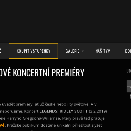
É
KOUPIT VSTUPENKY
GALERIE
NÁŠ TÝM
DO
FOTKY
OVÉ KONCERTNÍ PREMIÉRY
UD
VIDEA
je uvádět premiéry, ať už české nebo i ty světové. A v
i neporušíme. Koncert
LEGENDS: RIDLEY SCOTT
(3.2.2019)
ele Harryho Gregsona-Williamse, který právě teď pracuje
ové
.
Pražské publikum dostane unikátní příležitost slyšet