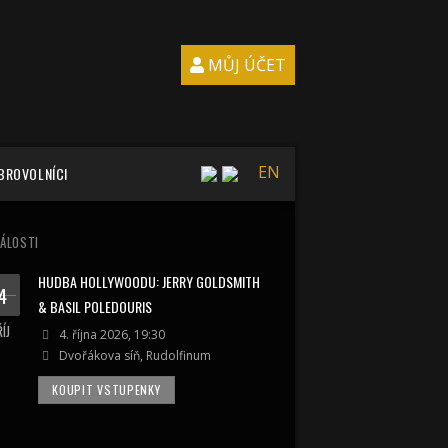
MŮJ ÚČET
EN
BROVOLNÍCI
ÁLOSTI
HUDBA HOLLYWOODU: JERRY GOLDSMITH
4
& BASIL POLEDOURIS
ŘÍJ
4. října 2026, 19:30
Dvořákova síň, Rudolfinum
KOUPIT VSTUPENKY