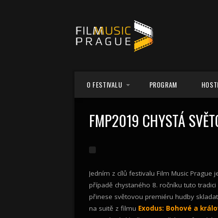
Skip to content
O FESTIVALU
PROGRAM
HOST
FESTIVALOVÉ CENTRUM
FMP2019 CHYSTÁ SVĚT
KONCERTNÍ MÍSTA
PARTNEŘI
VŠEOBECNÉ OBCHODNÍ PODMÍNKY
Jedním z cílů festivalu Film Music Prague 
případě chystaného 8. ročníku tuto tradic
přinese světovou premiéru hudby skladat
na suitě z filmu
Exodus: Bohové a král