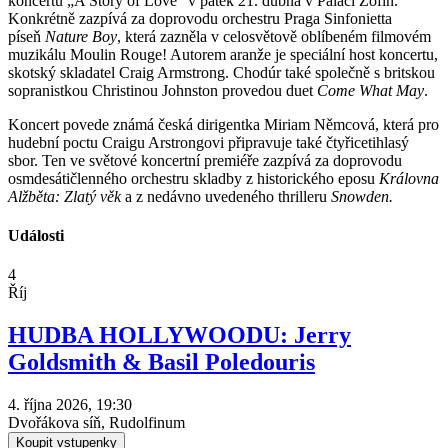
koncertu „A Story of Love“ v pátek 21. dubna v Paláci Žofín.
Konkrétně zazpívá za doprovodu orchestru Praga Sinfonietta
píseň
Nature Boy
, která zazněla v celosvětově oblíbeném filmovém
muzikálu Moulin Rouge! Autorem aranže je speciální host koncertu,
skotský skladatel Craig Armstrong. Chodúr také společně s britskou
sopranistkou Christinou Johnston provedou duet
Come What May
.
Koncert povede známá česká dirigentka Miriam Němcová, která pro
hudební poctu Craigu Arstrongovi připravuje také čtyřicetihlasý
sbor. Ten ve světové koncertní premiéře zazpívá za doprovodu
osmdesátičlenného orchestru skladby z historického eposu
Královna
Alžběta: Zlatý věk
a z nedávno uvedeného thrilleru
Snowden.
Události
4
Říj
HUDBA HOLLYWOODU: Jerry
Goldsmith & Basil Poledouris
4. října 2026, 19:30
Dvořákova síň, Rudolfinum
Koupit vstupenky